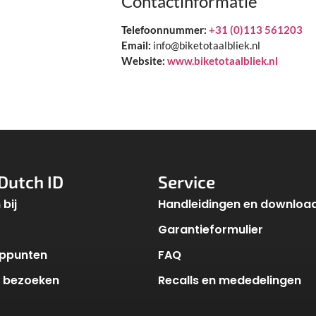
Contactinformatie
Telefoonnummer:
+31 (0)113 561203
Email:
info@biketotaalbliek.nl
Website:
www.biketotaalbliek.nl
Dutch ID
Service
bij
Handleidingen en downloa
Garantieformulier
ppunten
FAQ
k bezoeken
Recalls en mededelingen