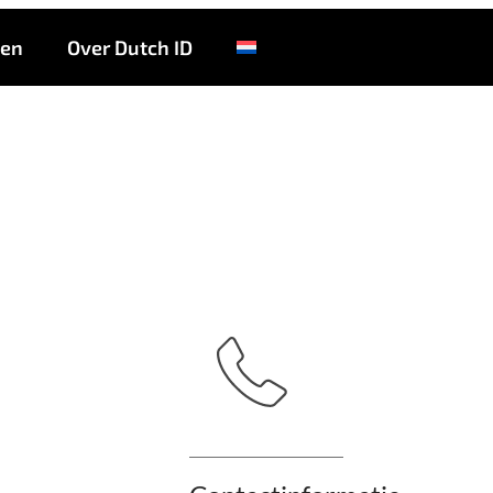
Bike Totaal Bliek
ten
Over Dutch ID