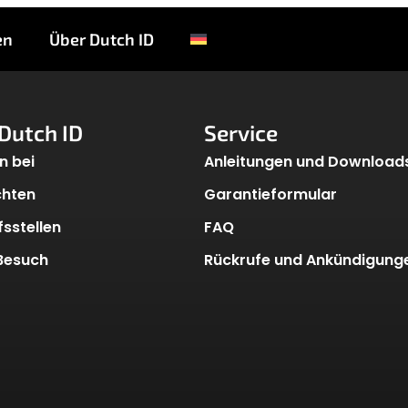
ngen
en
Über Dutch ID
Dutch ID
Service
n bei
Anleitungen und Download
chten
Garantieformular
sstellen
FAQ
 Besuch
Rückrufe und Ankündigung