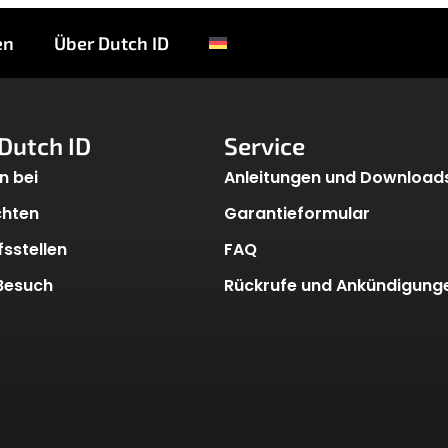
atic
en
Über Dutch ID
Dutch ID
Service
n bei
Anleitungen und Download
chten
Garantieformular
sstellen
FAQ
 Besuch
Rückrufe und Ankündigung