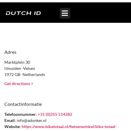
Bike Totaal A. Donker
Adres
Marktplein 30
IJmuiden -Velsen
1972 GB- Netherlands
Get directions >
Contactinformatie
Telefoonnummer:
+31 (0)255 514282
Email:
info@adonker.nl
Website:
https://www.biketotaal.nl/fietsenwinkel/bike-totaal-