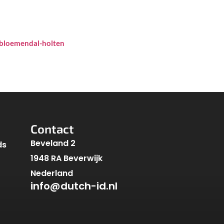
l-bloemendal-holten
Contact
Beveland 2
ds
1948 RA Beverwijk
Nederland
info@dutch-id.nl