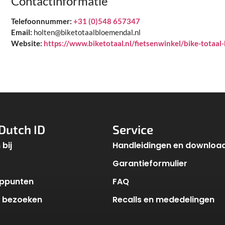
Contactinformatie
Telefoonnummer:
+31 (0)548 657347
Email:
holten@biketotaalbloemendal.nl
Website:
https://www.biketotaal.nl/fietsenwinkel/bike-totaa
Dutch ID
Service
bij
Handleidingen en downloa
Garantieformulier
ppunten
FAQ
k bezoeken
Recalls en mededelingen