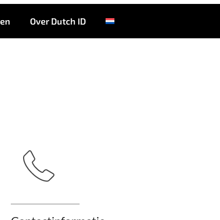
Bike Totaal Holten
ten
Over Dutch ID