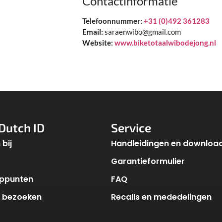
Contactinformatie
Telefoonnummer:
+31 (0)492 361283
Email:
saraenwibo@gmail.com
Website:
www.biketotaalwibodejong.nl
Dutch ID
Service
bij
Handleidingen en downloa
Garantieformulier
ppunten
FAQ
k bezoeken
Recalls en mededelingen