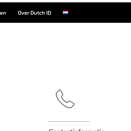
ke Totaal Wibo de J
ten
Over Dutch ID