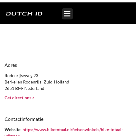
Bike Totaal Wijtman
Lansingerland
Adres
Rodenrijseweg 23
Berkel en Rodenrijs -Zuid-Holland
2651 BM- Nederland
Get directions >
Contactinformatie
Website:
https://www.biketotaal.nl/fietsenwinkels/bike-totaal-
wijtman