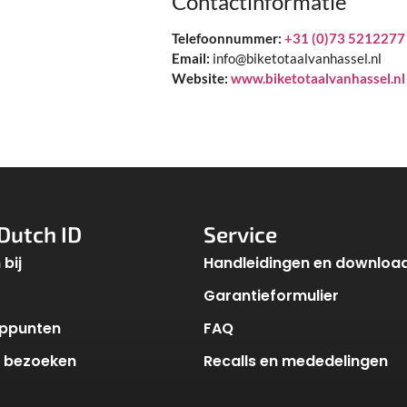
Contactinformatie
Telefoonnummer:
+31 (0)73 5212277
Email:
info@biketotaalvanhassel.nl
Website:
www.biketotaalvanhassel.nl
Dutch ID
Service
bij
Handleidingen en downloa
Garantieformulier
ppunten
FAQ
k bezoeken
Recalls en mededelingen