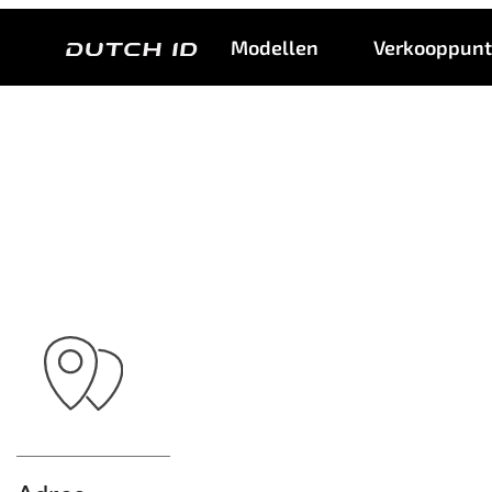
B
Modellen
Verkooppun