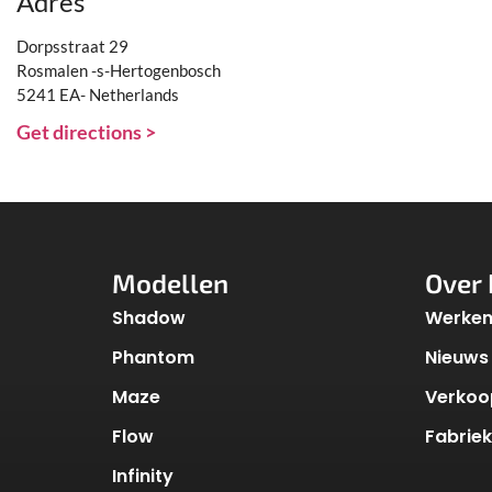
Adres
Dorpsstraat 29
Rosmalen -s-Hertogenbosch
5241 EA- Netherlands
Get directions >
Modellen
Over 
Shadow
Werken 
Phantom
Nieuws
Maze
Verkoo
Flow
Fabrie
Infinity