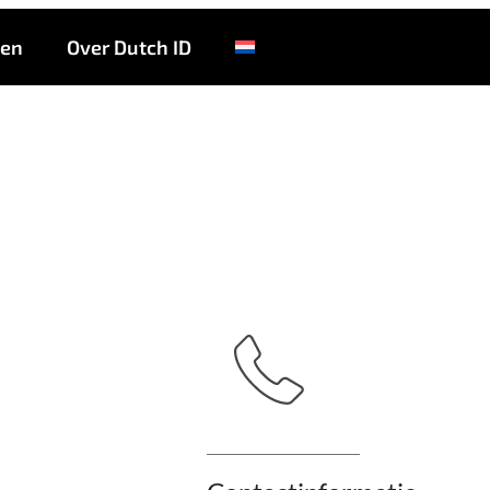
ike Totaal van Hass
ten
Over Dutch ID