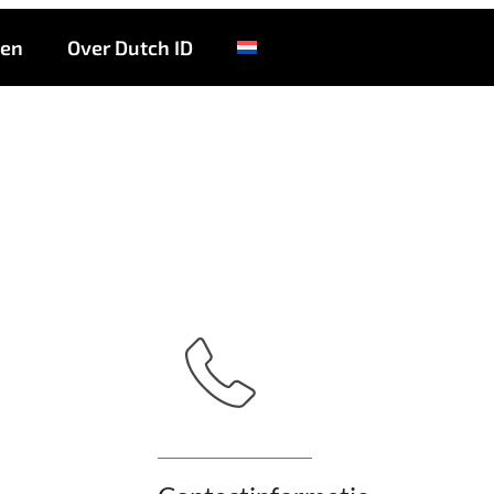
 Zweirad-Lounge Ga
ten
Over Dutch ID