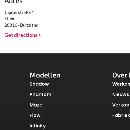
Adres
Jupiterstraße 1
Stuhr
28816- Duitsland
Get directions >
Modellen
Over 
Shadow
Werken 
Phantom
Nieuws
Maze
Verkoo
Flow
Fabrie
Infinity