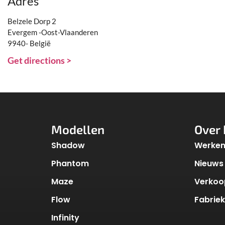
Adres
Belzele Dorp 2
Evergem -Oost-Vlaanderen
9940- België
Get directions >
Modellen
Over 
Shadow
Werken 
Phantom
Nieuws
Maze
Verkoo
Flow
Fabrie
Infinity