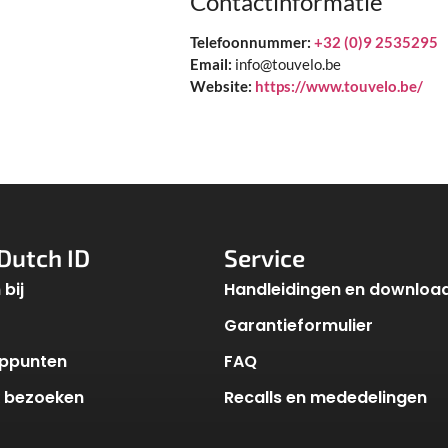
Contactinformatie
Telefoonnummer:
+32 (0)9 2535295
Email:
info@touvelo.be
Website:
https://www.touvelo.be/
Dutch ID
Service
bij
Handleidingen en downloa
Garantieformulier
ppunten
FAQ
k bezoeken
Recalls en mededelingen