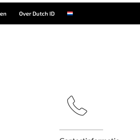
Touvelo
ten
Over Dutch ID