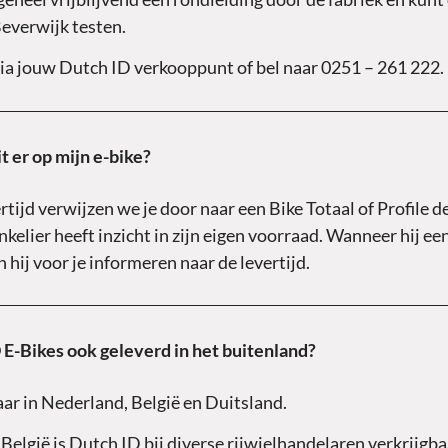
everwijk testen.
via jouw Dutch ID verkooppunt of bel naar 0251 – 261 222.
t er op mijn e-bike?
tijd verwijzen we je door naar een Bike Totaal of Profile d
nkelier heeft inzicht in zijn eigen voorraad. Wanneer hij een 
 hij voor je informeren naar de levertijd.
E-Bikes ook geleverd in het buitenland?
aar in Nederland, België en Duitsland.
België is Dutch ID bij diverse rijwielhandelaren verkrijgba