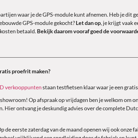
 partijen waar je de GPS-module kunt afnemen. Heb je dit g
ingebouwde GPS-module gekocht?
Let dan op
, je krijgt vaa
 kosten betaald.
Bekijk daarom vooraf goed de voorwaard
ratis proefrit maken?
ID verkooppunten
staan testfietsen klaar waar je een grati
e showroom! Op afspraak op vrijdagen ben je welkom om 
. Hier ontvang je deskundig advies over de complete Dutch
.
Op de eerste zaterdag van de maand openen wij ook onze fa
 geheel vrijblijvend een rondleiding door de fabriek en kunt