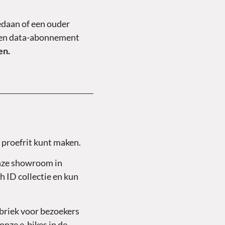
edaan of een ouder
k een data-abonnement
en.
s proefrit kunt maken.
onze showroom in
 ID collectie en kun
briek voor bezoekers
 onze e-bikes in de