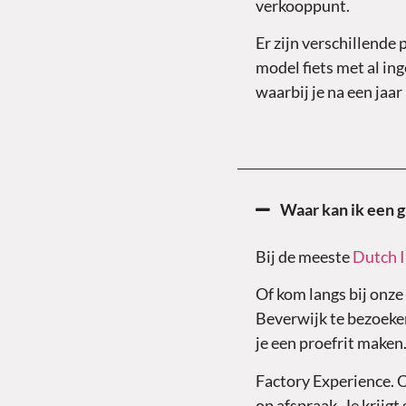
verkooppunt.
Er zijn verschillende
model fiets met al 
waarbij je na een jaar
Waar kan ik een g
Bij de meeste
Dutch 
Of kom langs bij onz
Beverwijk te bezoeken
je een proefrit maken
Factory Experience. 
op afspraak. Je krijgt