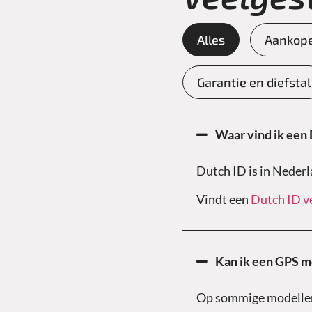
Alles
Aankope
Garantie en diefstal
Waar vind ik een
Dutch ID is in Nederl
Vindt een
Dutch ID v
Kan ik een GPS mo
Op sommige modellen i