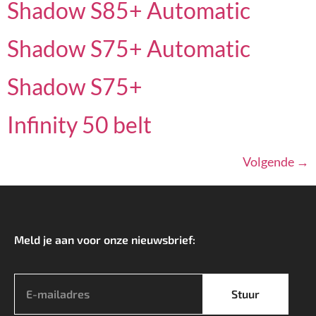
Shadow S85+ Automatic
Shadow S75+ Automatic
Shadow S75+
Infinity 50 belt
Volgende
→
Meld je aan voor onze nieuwsbrief:
*
Stuur